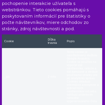
pochopenie interakcie užívateľa s
webstránkou. Tieto cookies pomáhajú s
poskytovaním informácií pre štatistiky o
počte návštevníkov, miere odchodov zo
stránky, zdroj návštevnosti a pod.
Dĺžka
Cookie
Popis
trvania
Tento cookie je
nainštalovaný službou
Google Analytics.
Cookie sa používa na
výpočet dát
návštevníka, relácie a
dát kampane a sleduje
používanie stránky pre
_ga
2 roky
jej analytickú správu.
Cookies skladujú
informácie anonymne a
jedinečných
návštevníkov od seba
odlišujú pridelením
náhodne
vygenerovaného čísla.