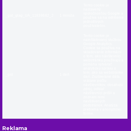
Tento cookie je
nastavený
spoločnosťou Google a
_gat_gtag_UA_11838682_2
1 minúta
používa sa na odlíšenie
jednotlivých
používateľov.
Tento cookie je
nainštalovaný službou
Google Analytics.
Cookie sa používa na
skladovanie informácií
o tom, ako návštevníci
webstránku používajú a
pomáha vytvárať
analytickú správu o
tom, ako sa webstránke
_gid
1 deň
darí. Zozbierané dáta,
vrátane počtu
návštevníkov, obsahujú
zdroj, odkiaľ
návštevníci prišli a
zoznam nimi
navštívených
podstránok. Analýza
prebieha v anonymnej
forme.
Reklama