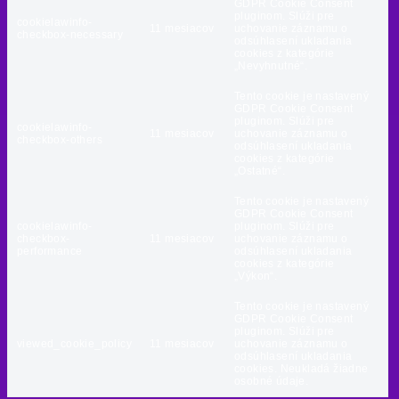
GDPR Cookie Consent
pluginom. Slúži pre
cookielawinfo-
11 mesiacov
uchovanie záznamu o
checkbox-necessary
odsúhlasení ukladania
cookies z kategórie
„Nevyhnutné“.
Tento cookie je nastavený
GDPR Cookie Consent
pluginom. Slúži pre
cookielawinfo-
11 mesiacov
uchovanie záznamu o
checkbox-others
odsúhlasení ukladania
cookies z kategórie
„Ostatné“.
Tento cookie je nastavený
GDPR Cookie Consent
cookielawinfo-
pluginom. Slúži pre
checkbox-
11 mesiacov
uchovanie záznamu o
performance
odsúhlasení ukladania
cookies z kategórie
„Výkon“.
Tento cookie je nastavený
GDPR Cookie Consent
pluginom. Slúži pre
viewed_cookie_policy
11 mesiacov
uchovanie záznamu o
odsúhlasení ukladania
cookies. Neukladá žiadne
osobné údaje.