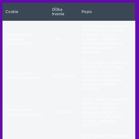
Dĺžka
Cookie
Popis
trvania
Tento cookie je nastavený
GDPR Cookie Consent
cookielawinfo-
pluginom. Slúži pre
checkbox-
1 rok
uchovanie záznamu o
advertisement
odsúhlasení ukladania
cookies z kategórie
„Reklama“.
Tento cookie je nastavený
GDPR Cookie Consent
pluginom. Slúži pre
cookielawinfo-
11 mesiacov
uchovanie záznamu o
checkbox-analytics
odsúhlasení ukladania
cookies z kategórie
„Analýza“.
Tento cookie je nastavený
GDPR Cookie Consent
pluginom. Slúži pre
cookielawinfo-
11 mesiacov
uchovanie záznamu o
checkbox-functional
odsúhlasení ukladania
cookies z kategórie
„Funkčné“.
Tento cookie je nastavený