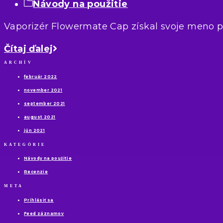
Návody na použitie
Vaporizér Flowermate Cap získal svoje meno p
Čítaj ďalej
ARCHÍV
február 2022
november 2021
september 2021
august 2021
jún 2021
KATEGÓRIE
Návody na použitie
Recenzie
META
Prihlásiť sa
Feed záznamov